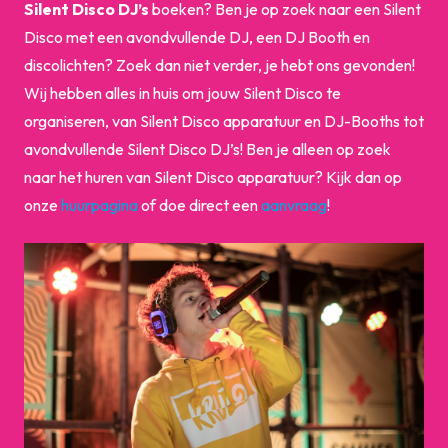
Silent Disco DJ’s
boeken? Ben je op zoek naar een Silent
Disco met een avondvullende DJ, een DJ Booth en
discolichten? Zoek dan niet verder, je hebt ons gevonden!
Wij hebben alles in huis om jouw Silent Disco te
organiseren, van Silent Disco apparatuur en DJ-Booths tot
avondvullende Silent Disco DJ’s! Ben je alleen op zoek
naar het huren van Silent Disco apparatuur? Kijk dan op
onze
huurpagina
of doe direct een
aanvraag
!