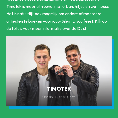
Timotek is meer all-round, met urban, hitjes en wat house.
Het is natuurlijk ook mogelijk om andere of meerdere
artiesten te boeken voor jouw Silent Disco feest. Klik op
de foto’s voor meer informatie over de DJ’s!
TIMOTEK
Urban, TOP 40, hits