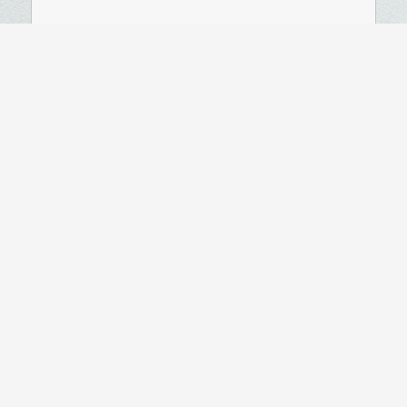
HOE HEB JE ONS GEVONDEN?
*
Verzendkosten (voor verzending en
retourneren):
*
Bestelling minder dan €100,- incl. BTW
(€15,-)